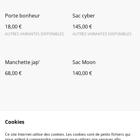
Porte bonheur
Sac cyber
18,00 €
145,00 €
AUTRES VARIANTES DISPONIBLES
AUTRES VARIANTES DISPONIBLES
Manchette jap’
Sac Moon
68,00 €
140,00 €
Cookies
Contact Us
Legal Terms
Ce site Internet utilise des cookies. Les cookies sont de petits fichiers qui
Privacy Policy
Cookie Policy
nous aident à comprendre comment vous utilisez nos services afin