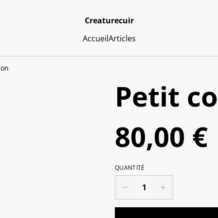
Creaturecuir
Accueil
Articles
non
Petit 
80,00 €
QUANTITÉ