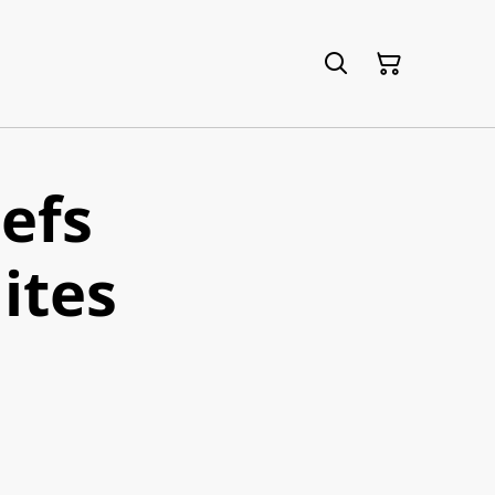
lefs
tes