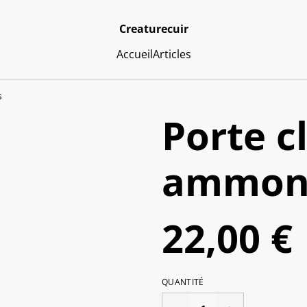
Creaturecuir
Accueil
Articles
s
Porte c
ammoni
22,00 €
QUANTITÉ