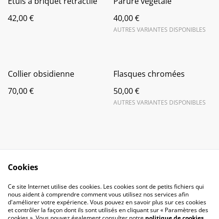
Étuis à briquet rétractile
Parure végétale
42,00 €
40,00 €
AUTRES VARIANTES DISPONIBLES
Collier obsidienne
Flasques chromées
70,00 €
50,00 €
AUTRES VARIANTES DISPONIBLES
Cookies
Contact Us
Legal Terms
Ce site Internet utilise des cookies. Les cookies sont de petits fichiers qui
Privacy Policy
Cookie Policy
nous aident à comprendre comment vous utilisez nos services afin
d'améliorer votre expérience. Vous pouvez en savoir plus sur ces cookies
et contrôler la façon dont ils sont utilisés en cliquant sur « Paramètres des
cookies ». Vous pouvez également consulter notre
politique de cookies
.