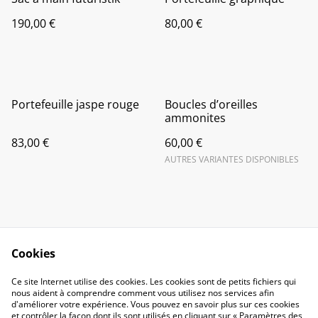
190,00 €
80,00 €
Portefeuille jaspe rouge
Boucles d’oreilles
ammonites
83,00 €
60,00 €
AUTRES VARIANTES DISPONIBLES
Cookies
Contact Us
Legal Terms
Ce site Internet utilise des cookies. Les cookies sont de petits fichiers qui
Privacy Policy
Cookie Policy
nous aident à comprendre comment vous utilisez nos services afin
d'améliorer votre expérience. Vous pouvez en savoir plus sur ces cookies
et contrôler la façon dont ils sont utilisés en cliquant sur « Paramètres des